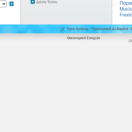
Δελτία Τύπου
Παρα
Μυελώ
Freeli
Όροι Χρήσης - Προσωπικά Δεδομένα
-
Οικονομικά Στοιχεία
D