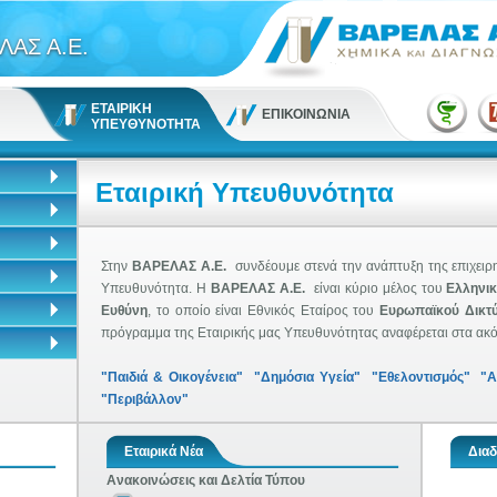
ΛΑΣ Α.Ε.
ΕΤΑΙΡΙΚΗ
ΕΠΙΚΟΙΝΩΝΙΑ
ΥΠΕΥΘΥΝΟΤΗΤΑ
Εταιρική Υπευθυνότητα
Στην
BΑΡΕΛΑΣ Α.Ε.
συνδέουμε στενά την ανάπτυξη της επιχειρη
Υπευθυνότητα. Η
BΑΡΕΛΑΣ Α.Ε.
είναι κύριο μέλος του
Ελληνικ
Ευθύνη
, το οποίο είναι Εθνικός Εταίρος του
Ευρωπαϊκού Δικτύ
πρόγραμμα της Εταιρικής μας Υπευθυνότητας αναφέρεται στα ακό
"Παιδιά & Οικογένεια"
"Δημόσια Υγεία"
"Εθελοντισμός"
"Α
"Περιβάλλον"
Εταιρικά Νέα
Διαδ
Ανακοινώσεις και Δελτία Τύπου