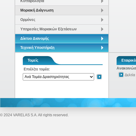
Κυτταρολογία
Μοριακή Διάγνωση
Ορμόνες
Υπηρεσίες Μοριακών Εξετάσεων
Δίκτυο Διανομής
Τεχνική Υποστήριξη
Τομείς
Εταιρικά
Ανακοινώσε
Επιέλξτε τομέα:
Δελτία
© 2024 VARELAS S.A. All rights reserved.