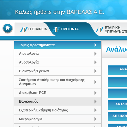
Καλώς ήρθατε στην ΒΑΡΕΛΑΣ Α.Ε.
ΕΤΑΙΡΙΚΗ
Η ΕΤΑΙΡΕΙΑ
ΠΡΟΙΟΝΤΑ
ΥΠΕΥΘΥΝΟΤ
Τομείς Δραστηριότητας
Ανάλυ
Αιματολογία
Ανοσολογία
Βιοϊατρική Έρευνα
Συστήματα Αποθήκευσης και Διαχείρισης
Δειγμάτων
Διακρίβωση PCR
Εξοπλισμός
Εξωτερική Εκτίμηση Ποιότητας
Μικροβιολογία