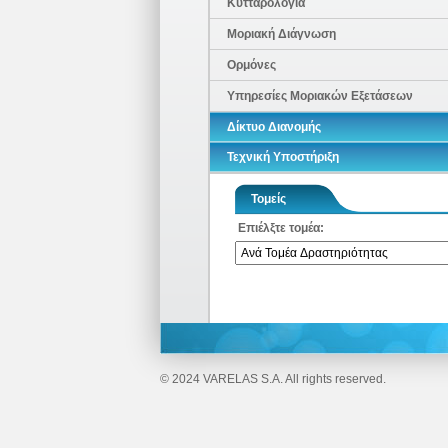
Κυτταρολογία
Μοριακή Διάγνωση
Ορμόνες
Υπηρεσίες Μοριακών Εξετάσεων
Δίκτυο Διανομής
Τεχνική Υποστήριξη
Τομείς
Επιέλξτε τομέα:
© 2024 VARELAS S.A. All rights reserved.