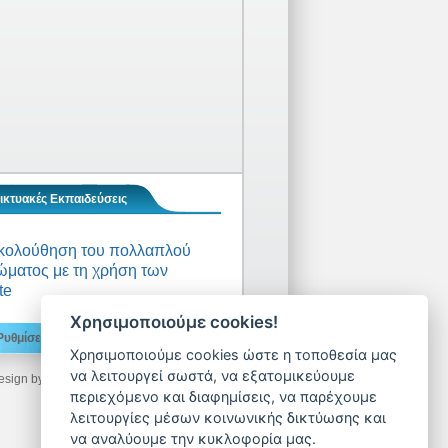
ικτυακές Εκπαιδεύσεις
κολούθηση του πολλαπλού
ματος με τη χρήση των
te
Χρησιμοποιούμε cookies!
Ρυθμίσεις Cookies
€
Sitemap
Χρησιμοποιούμε cookies ώστε η τοποθεσία μας
να λειτουργεί σωστά, να εξατομικεύουμε
esign by
Machi Deimezi
- Developed by
LogicONE
περιεχόμενο και διαφημίσεις, να παρέχουμε
λειτουργίες μέσων κοινωνικής δικτύωσης και
να αναλύουμε την κυκλοφορία μας.