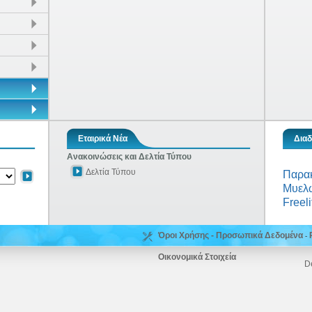
Εταιρικά Νέα
Διαδ
Ανακοινώσεις και Δελτία Τύπου
Δελτία Τύπου
Παρα
Μυελώ
Freeli
Όροι Χρήσης - Προσωπικά Δεδομένα
-
Οικονομικά Στοιχεία
D