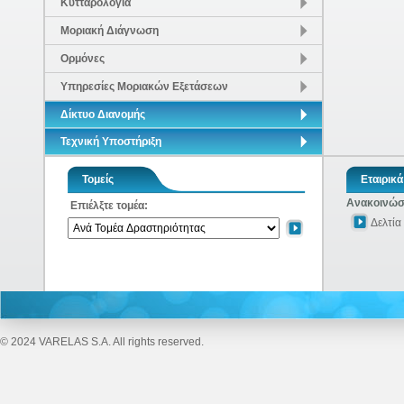
Κυτταρολογία
Μοριακή Διάγνωση
Ορμόνες
Υπηρεσίες Μοριακών Εξετάσεων
Δίκτυο Διανομής
Τεχνική Υποστήριξη
Τομείς
Εταιρικά
Ανακοινώσε
Επιέλξτε τομέα:
Δελτία
© 2024 VARELAS S.A. All rights reserved.