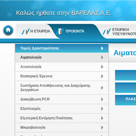
Καλώς ήρθατε στην ΒΑΡΕΛΑΣ Α.Ε.
ΕΤΑΙΡΙΚΗ
Η ΕΤΑΙΡΕΙΑ
ΠΡΟΙΟΝΤΑ
ΥΠΕΥΘΥΝΟΤ
Τομείς Δραστηριότητας
Αιματ
Αιματολογία
Ανοσολογία
Βιοϊατρική Έρευνα
Συστήματα Αποθήκευσης και Διαχείρισης
Δειγμάτων
Διακρίβωση PCR
Εξοπλισμός
Εξωτερική Εκτίμηση Ποιότητας
Μικροβιολογία